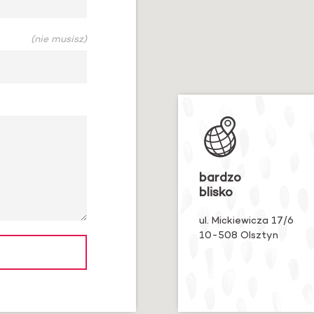
(nie musisz)
Dane
kontakto
bardzo
blisko
ul. Mickiewicza 17/6
10-508
Olsztyn