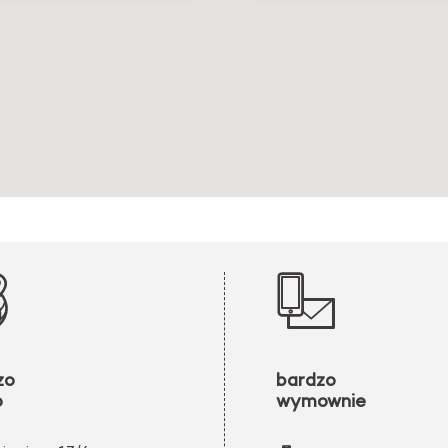
zo
bardzo
o
wymownie