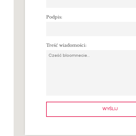
DO
NAS
Podpis:
Treść wiadomości:
WYŚLIJ