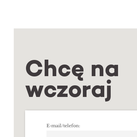
Chcę na
wczoraj
NAPISZ
Formularz
E-mail/telefon:
kontaktowy