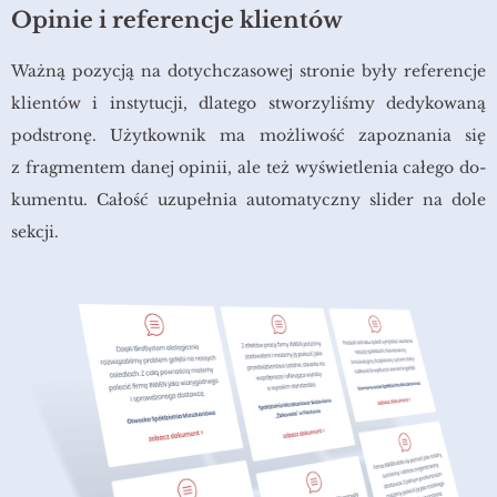
Opinie i referencje klientów
Ważną po­zy­cją na do­tych­cza­so­wej stro­nie były re­fe­ren­cje
klien­tów i in­sty­tu­cji, dla­te­go stwo­rzy­li­śmy de­dy­ko­wa­ną
pod­stro­nę. Użyt­kow­nik ma moż­li­wość za­po­zna­nia się
z frag­men­tem danej opi­nii, ale też wy­świe­tle­nia ca­łe­go do­
ku­men­tu. Ca­łość uzu­peł­nia au­to­ma­tycz­ny sli­der na dole
sek­cji.