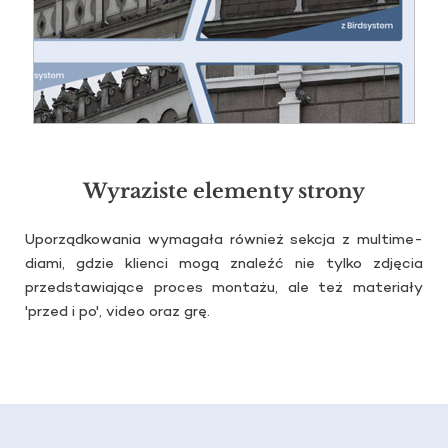
Wyraziste elementy strony
Upo­rząd­ko­wa­nia wy­ma­ga­ła rów­nież sek­cja z mul­ti­me­
dia­mi, gdzie klien­ci mogą zna­leźć nie tylko zdję­cia
przed­sta­wia­ją­ce pro­ces mon­ta­żu, ale też ma­te­ria­ły
'przed i po', video oraz grę.