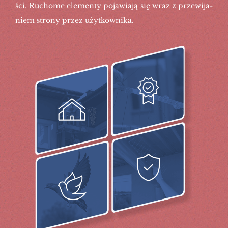
ści. Ru­cho­me ele­men­ty po­ja­wia­ją się wraz z prze­wi­ja­
niem stro­ny przez użyt­kow­ni­ka.