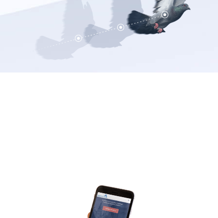
Responsywność
Nowa stro­na zo­sta­ła oczy­wi­ście do­sto­so­wa­na do urzą­dzeń
mo­bil­nych oraz róż­nych roz­dziel­czo­ści de­sk­to­po­wych.
Jak wszyst­kie nasze wi­try­ny, ta rów­nież do­pa­so­wu­je się do
wy­ko­rzy­sty­wa­ne­go ekra­nu, po­zwa­la­jąc za­po­znać się
z ofer­tą firmy na te­le­fo­nie, ta­ble­cie, małym lap­to­pie czy
dużym mo­ni­to­rze.