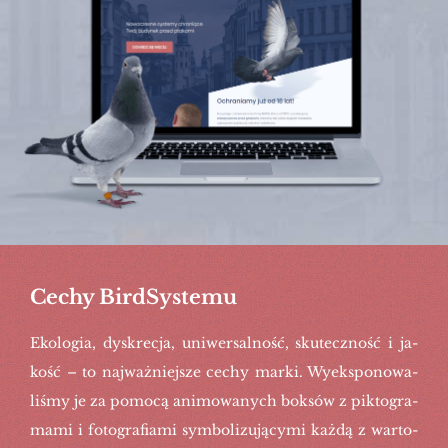
Cechy BirdSystemu
Eko­lo­gia, dys­kre­cja, uni­wer­sal­ność, sku­tecz­ność i ja­
kość – to naj­waż­niej­sze cechy marki. Wy­eks­po­no­wa­
li­śmy je za po­mo­cą ani­mo­wa­nych bok­sów z pik­to­gra­
ma­mi i fo­to­gra­fia­mi sym­bo­li­zu­ją­cy­mi każdą z war­to­