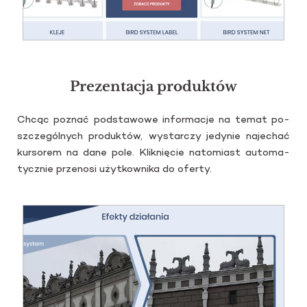
Prezentacja produktów
Chcąc po­znać pod­sta­wo­we in­for­ma­cje na temat po­
szcze­gól­nych pro­duk­tów, wy­star­czy je­dy­nie na­je­chać
kur­so­rem na dane pole. Klik­nię­cie na­to­miast au­to­ma­
tycz­nie prze­no­si użyt­kow­ni­ka do ofer­ty.