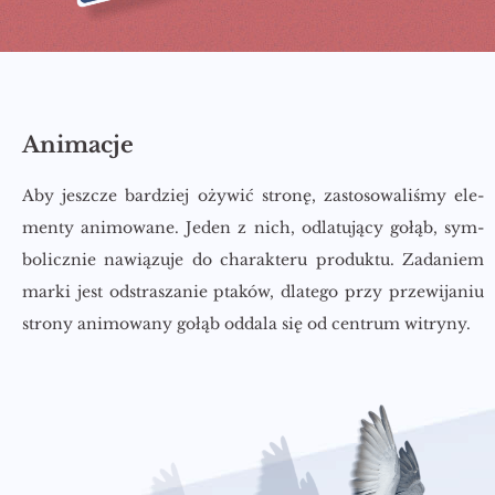
Animacje
Aby jesz­cze bar­dziej oży­wić stro­nę, za­sto­so­wa­li­śmy ele­
men­ty ani­mo­wa­ne. Jeden z nich, od­la­tu­ją­cy gołąb, sym­
bo­licz­nie na­wią­zu­je do cha­rak­te­ru pro­duk­tu. Za­da­niem
marki jest od­stra­sza­nie pta­ków, dla­te­go przy prze­wi­ja­niu
stro­ny ani­mo­wa­ny gołąb od­da­la się od cen­trum wi­try­ny.