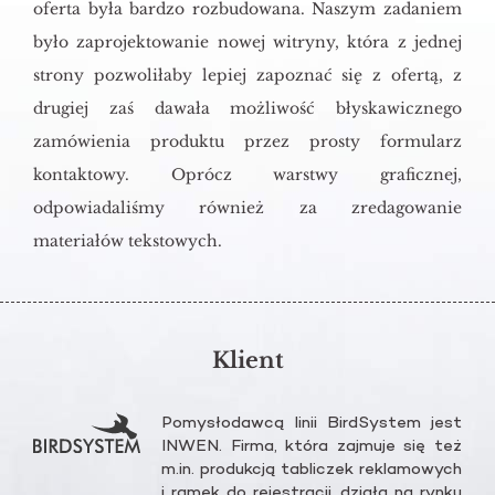
oferta była bardzo rozbudowana. Naszym zadaniem
było zaprojektowanie nowej witryny, która z jednej
strony pozwoliłaby lepiej zapoznać się z ofertą, z
drugiej zaś dawała możliwość błyskawicznego
zamówienia produktu przez prosty formularz
kontaktowy. Oprócz warstwy graficznej,
odpowiadaliśmy również za zredagowanie
materiałów tekstowych.
Klient
Po­my­sło­daw­cą linii Bird­Sys­tem jest
INWEN. Firma, która zaj­mu­je się też
m.​in. pro­duk­cją ta­bli­czek re­kla­mo­wych
i ramek do re­je­stra­cji, dzia­ła na rynku