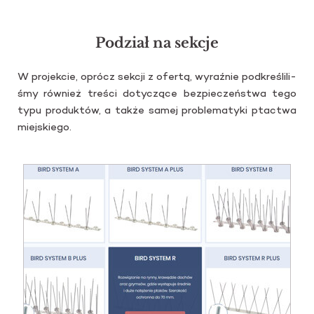
Podział na sekcje
W pro­jek­cie, oprócz sek­cji z ofer­tą, wy­raź­nie pod­kre­śli­li­
śmy rów­nież tre­ści do­ty­czą­ce bez­pie­czeń­stwa tego
typu pro­duk­tów, a także samej pro­ble­ma­ty­ki ptac­twa
miej­skie­go.