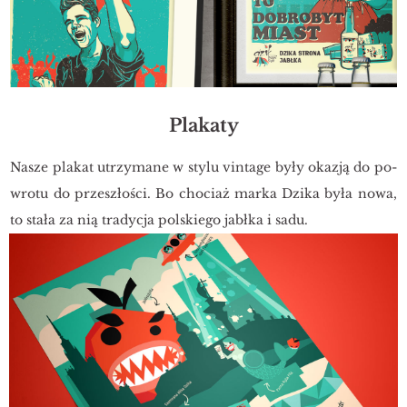
Plakaty
Nasze pla­kat utrzy­ma­ne w stylu vin­ta­ge były oka­zją do po­
wro­tu do prze­szło­ści. Bo cho­ciaż marka Dzika była nowa,
to stała za nią tra­dy­cja pol­skie­go jabł­ka i sadu.