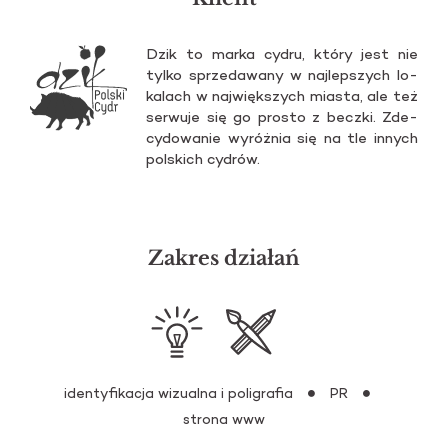
Dzik to marka cydru, który jest nie
tylko sprze­da­wa­ny w naj­lep­szych lo­
ka­lach w naj­więk­szych mia­sta, ale też
ser­wu­je się go pro­sto z becz­ki. Zde­
cy­do­wa­nie wy­róż­nia się na tle in­nych
pol­skich cy­drów.
Zakres działań
identyfikacja wizualna i poligrafia
PR
strona www