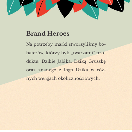
Brand Heroes
Na po­trze­by marki stwo­rzy­li­śmy bo­
ha­te­rów, któ­rzy byli „twa­rza­mi” pro­
duk­tu: Dzi­kie Jabł­ka, Dziką Grusz­kę
oraz zna­ne­go z logo Dzika w róż­
nych wer­sjach oko­licz­no­ścio­wych.