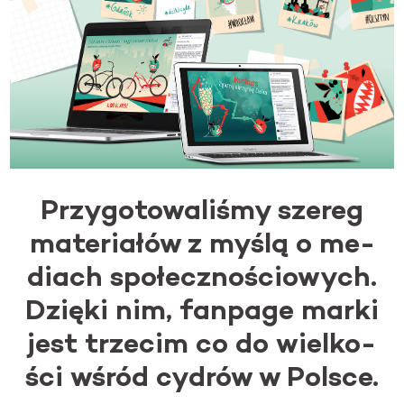
Przy­go­to­wa­li­śmy sze­reg
ma­te­ria­łów z myślą o me­
diach spo­łecz­no­ścio­wych.
Dzię­ki nim, fan­pa­ge marki
jest trze­cim co do wiel­ko­
ści wśród cy­drów w Pol­sce.