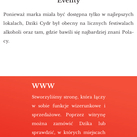
Eventy
Po­nie­waż marka miała być do­stęp­na tylko w naj­lep­szych
lo­ka­lach, Dziki Cydr był obec­ny na licz­nych fe­sti­wa­lach
al­ko­ho­li oraz tam, gdzie ba­wi­li się naj­bar­dziej znani Po­la­
cy.
WWW
Stwo­rzy­li­śmy stro­nę, która łączy
w sobie funk­cje wi­ze­run­ko­we i
sprze­da­żo­we. Po­przez wi­try­nę
można za­mó­wić Dzika lub
spraw­dzić, w któ­rych miej­scach