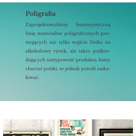
Poligrafia
Za­pro­jek­to­wa­li­śmy hu­mo­ry­stycz­ną
linię ma­te­ria­łów po­li­gra­ficz­nych pro­
mu­ją­cych nie tylko wej­ście Dzika na
al­ko­ho­lo­wy rynek, ale także pod­kre­
śla­ją­cych nie­ty­po­wość pro­duk­tu, który
cho­ciaż pol­ski, to jed­nak po­tra­fi za­ska­
ki­wać.