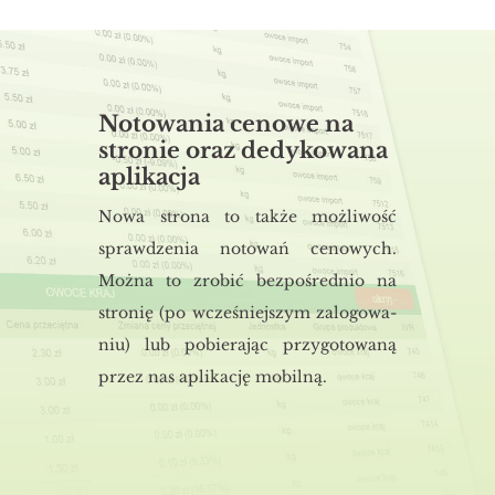
Notowania cenowe na
stronie oraz dedykowana
aplikacja
Nowa stro­na to także moż­li­wość
spraw­dze­nia no­to­wań ce­no­wych.
Można to zro­bić bez­po­śred­nio na
stro­nię (po wcze­śniej­szym za­lo­go­wa­
niu) lub po­bie­ra­jąc przy­go­to­wa­ną
przez nas apli­ka­cję mo­bil­ną.