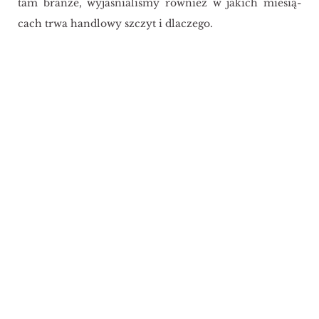
tam bran­że, wy­ja­śnia­li­śmy rów­nież w ja­kich mie­sią­
cach trwa han­dlo­wy szczyt i dla­cze­go.
Responsywność
Z nowej stro­ny w pełni ko­rzy­stać
mogą rów­nież po­sia­da­cze urzą­dzeń
mo­bil­nych. Nowa wi­try­na au­to­ma­
tycz­nie do­sto­so­wu­je się smart­fo­nów i
ta­ble­tów.