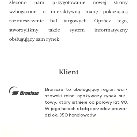
zlecono nam przygotowanie nowej strony
wzbogaconej o interaktywną mapę pokazującą
rozmieszczenie hal targowych. Oprócz tego,
stworzyliśmy także system informatyczny
obsługujący sam rynek.
Klient
Bro­ni­sze to ob­słu­gu­ją­cy re­gion war­
szaw­ski rolno-spo­żyw­czy rynek hur­
to­wy, który ist­nie­je od po­ło­wy lat 90.
W jego ha­lach stałą sprze­daż pro­wa­
dzi ok. 350 han­dlow­ców.