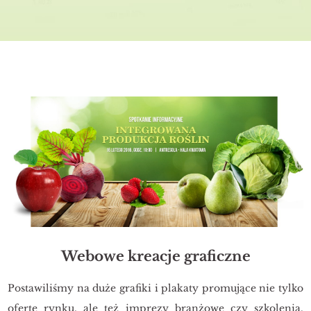
Webowe kreacje graficzne
Po­sta­wi­li­śmy na duże gra­fi­ki i pla­ka­ty pro­mu­ją­ce nie tylko
ofer­tę rynku, ale też im­pre­zy bran­żo­we czy szko­le­nia.