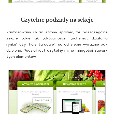
Czytelne podziały na sekcje
Za­sto­so­wa­ny układ stro­ny spra­wia, że po­szcze­gól­ne
sek­cje takie jak „ak­tu­al­no­ści”, „sche­mat dzia­ła­nia
rynku” czy „hale tar­go­we”, są od sie­bie wy­raź­nie od­
dzie­lo­ne. Po­dział jest czy­tel­ny mimo mno­go­ści za­war­
tych ele­men­tów.