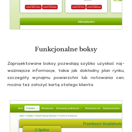
Funkcjonalne boksy
Za­pro­jek­to­wa­ne boksy po­zwa­la­ją szyb­ko uzy­skać naj­
waż­niej­sze in­for­ma­cje, takie jak do­kład­ny plan rynku,
szcze­gó­ły wy­naj­mu po­wierzch­ni lub no­to­wa­nia cen,
można też za­ło­żyć kartę sta­łe­go klien­ta.