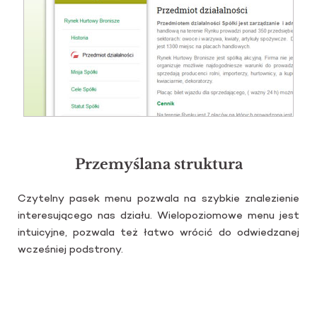
Przemyślana struktura
Czy­tel­ny pasek menu po­zwa­la na szyb­kie zna­le­zie­nie
in­te­re­su­ją­ce­go nas dzia­łu. Wie­lo­po­zio­mo­we menu jest
in­tu­icyj­ne, po­zwa­la też łatwo wró­cić do od­wie­dza­nej
wcze­śniej pod­stro­ny.