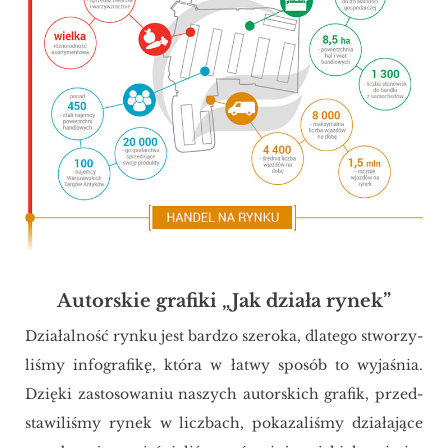
Autorskie grafiki „Jak działa rynek”
Dzia­łal­ność rynku jest bar­dzo sze­ro­ka, dla­te­go stwo­rzy­
li­śmy in­fo­gra­fi­kę, która w łatwy spo­sób to wy­ja­śnia.
Dzię­ki za­sto­so­wa­niu na­szych au­tor­skich gra­fik, przed­
sta­wi­li­śmy rynek w licz­bach, po­ka­za­li­śmy dzia­ła­ją­ce