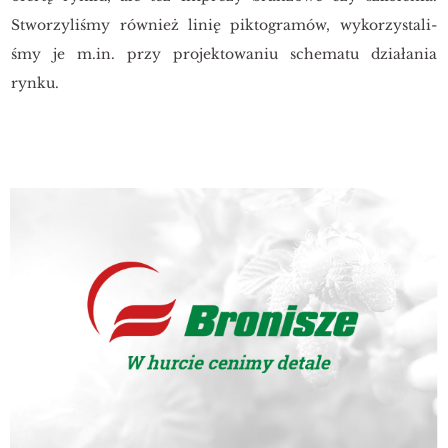
Stwo­rzy­li­śmy rów­nież linię pik­to­gra­mów, wy­ko­rzy­sta­li­
śmy je m.​in. przy pro­jek­to­wa­niu sche­ma­tu dzia­ła­nia
rynku.