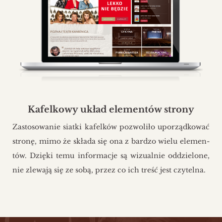
Kafelkowy układ elementów strony
Za­sto­so­wa­nie siat­ki ka­fel­ków po­zwo­li­ło upo­rząd­ko­wać
stro­nę, mimo że skła­da się ona z bar­dzo wielu ele­men­
tów. Dzię­ki temu in­for­ma­cje są wi­zu­al­nie od­dzie­lo­ne,
nie zle­wa­ją się ze sobą, przez co ich treść jest czy­tel­na.