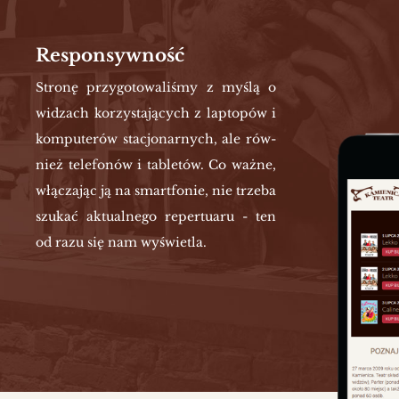
Responsywność
Stro­nę przy­go­to­wa­li­śmy z myślą o
wi­dzach ko­rzy­sta­ją­cych z lap­to­pów i
kom­pu­te­rów sta­cjo­nar­nych, ale rów­
nież te­le­fo­nów i ta­ble­tów. Co ważne,
włą­cza­jąc ją na smart­fo­nie, nie trze­ba
szu­kać ak­tu­al­ne­go re­per­tu­aru - ten
od razu się nam wy­świe­tla.