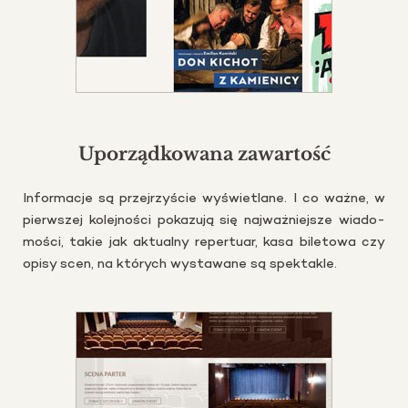
Uporządkowana zawartość
In­for­ma­cje są przej­rzy­ście wy­świe­tla­ne. I co ważne, w
pierw­szej ko­lej­no­ści po­ka­zu­ją się naj­waż­niej­sze wia­do­
mo­ści, takie jak ak­tu­al­ny re­per­tu­ar, kasa bi­le­to­wa czy
opisy scen, na któ­rych wy­sta­wa­ne są spek­ta­kle.