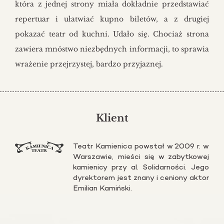
która z jednej strony miała dokładnie przedstawiać
repertuar i ułatwiać kupno biletów, a z drugiej
pokazać teatr od kuchni. Udało się. Chociaż strona
zawiera mnóstwo niezbędnych informacji, to sprawia
wrażenie przejrzystej, bardzo przyjaznej.
Klient
Teatr Ka­mie­ni­ca po­wstał w 2009 r. w
War­sza­wie, mie­ści się w za­byt­ko­wej
ka­mie­ni­cy przy al. So­li­dar­no­ści. Jego
dy­rek­to­rem jest znany i ce­nio­ny aktor
Emi­lian Ka­miń­ski.