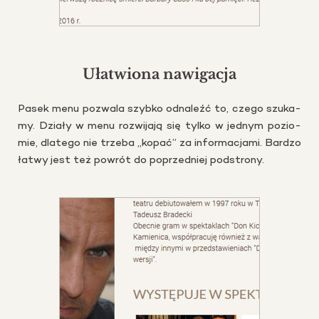
Ułatwiona nawigacja
Pasek menu po­zwa­la szyb­ko od­na­leźć to, czego szu­ka­
my. Dzia­ły w menu roz­wi­ja­ją się tylko w jed­nym po­zio­
mie, dla­te­go nie trze­ba „kopać” za in­for­ma­cja­mi. Bar­dzo
łatwy jest też po­wrót do po­przed­niej pod­stro­ny.