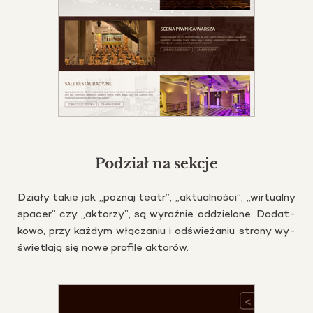
Podział na sekcje
Dzia­ły takie jak „po­znaj teatr”, „ak­tu­al­no­ści”, „wir­tu­al­ny
spa­cer” czy „ak­to­rzy”, są wy­raź­nie od­dzie­lo­ne. Do­dat­
ko­wo, przy każ­dym włą­cza­niu i od­świe­ża­niu stro­ny wy­
świe­tla­ją się nowe pro­fi­le ak­to­rów.