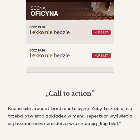
„Call to action”
Kupno bi­le­tów jest bar­dzo in­tu­icyj­ne. Żeby to zro­bić, nie
trze­ba otwie­rać za­kła­dek w menu, re­per­tu­ar wy­świe­tla
się bez­po­śred­nio w sli­de­rze wraz z opcją „kup bilet”.